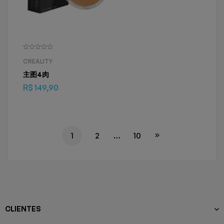
CREALITY
主图4肉
R$
149,90
1
2
…
10
CLIENTES