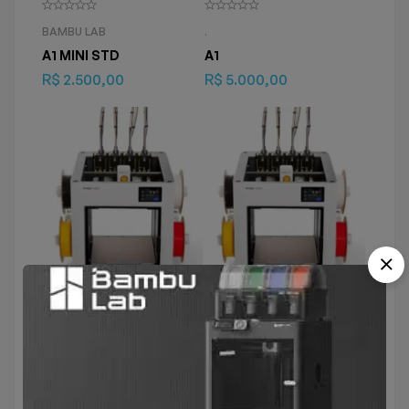
BAMBU LAB
.
A1 MINI STD
A1
R$
2.500,00
R$
5.000,00
SNAPMAKER
SNAPMAKER
SNAPMAKER U1 AVISTA
SNAPMAKER U1 AVISTA
NO PIX
NO PIX
R$
17.990,45
R$
17.900,00