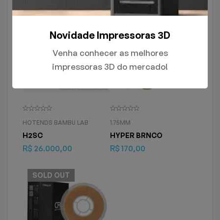
SOLD
OUT
SOLD
OUT
Novidade Impressoras 3D
Venha conhecer as melhores
impressoras 3D do mercado!
HOTENDS BAMBU LAB
1.75MM
H2SC
HYPER BRNCO
R$
26.000,00
R$
170,00
SOLD
OUT