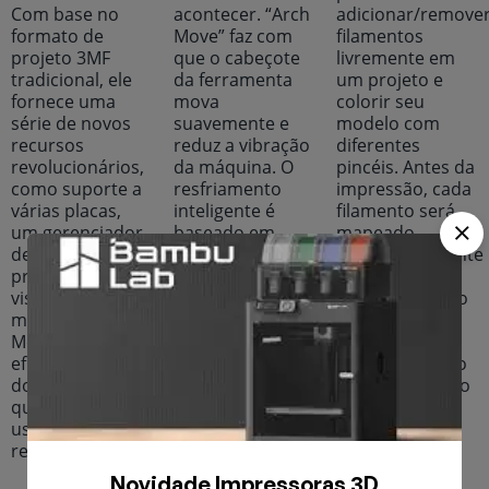
Com base no
acontecer. “Arch
adicionar/remove
formato de
Move” faz com
filamentos
projeto 3MF
que o cabeçote
livremente em
tradicional, ele
da ferramenta
um projeto e
fornece uma
mova
colorir seu
série de novos
suavemente e
modelo com
recursos
reduz a vibração
diferentes
revolucionários,
da máquina. O
pincéis. Antes da
como suporte a
resfriamento
impressão, cada
várias placas,
inteligente é
filamento será
um gerenciador
baseado em
mapeado
de recursos de
parâmetros de
automaticamente
projeto e
resfriamento
para um slot
visualização de
ajustados para
AMS, não sendo
montagem/peça.
cada tipo de
necessário
Melhora muito a
filamento. A
alterar
eficiência tanto
função
manualmente o
dos criadores
“Desaceleração
posicionamento
quanto dos
automática”
do carretel no
usuários
para paredes
AMS.
regulares.
salientes
funciona para
Novidade Impressoras 3D