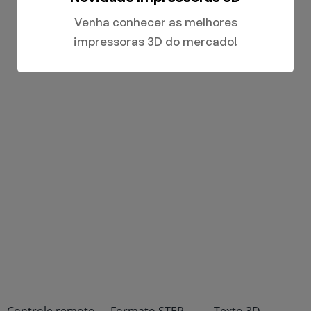
evitar
deformações em
Venha conhecer as melhores
altas
impressoras 3D do mercado!
velocidades.