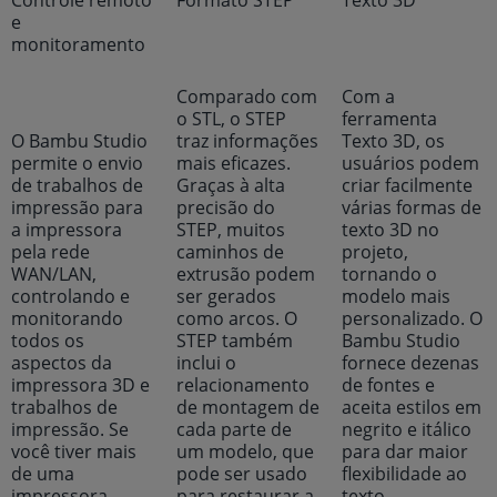
Controle remoto
Formato STEP
Texto 3D
e
monitoramento
Comparado com
Com a
o STL, o STEP
ferramenta
O Bambu Studio
traz informações
Texto 3D, os
permite o envio
mais eficazes.
usuários podem
de trabalhos de
Graças à alta
criar facilmente
impressão para
precisão do
várias formas de
a impressora
STEP, muitos
texto 3D no
pela rede
caminhos de
projeto,
WAN/LAN,
extrusão podem
tornando o
controlando e
ser gerados
modelo mais
monitorando
como arcos. O
personalizado. O
todos os
STEP também
Bambu Studio
aspectos da
inclui o
fornece dezenas
impressora 3D e
relacionamento
de fontes e
trabalhos de
de montagem de
aceita estilos em
impressão. Se
cada parte de
negrito e itálico
você tiver mais
um modelo, que
para dar maior
de uma
pode ser usado
flexibilidade ao
impressora,
para restaurar a
texto.