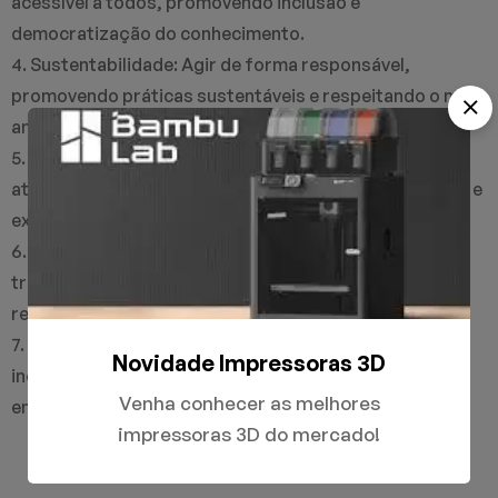
acessível a todos, promovendo inclusão e
democratização do conhecimento.
4. Sustentabilidade: Agir de forma responsável,
promovendo práticas sustentáveis e respeitando o meio
ambiente.
5. Compromisso com o cliente: Oferecer suporte,
atendimento e soluções que atendam às necessidades e
expectativas dos nossos clientes.
6. Ética e transparência: Manter uma conduta ética,
transparente e honesta em todas as ações e
relacionamentos.
7. Desenvolvimento contínuo: Incentivar a capacitação,
Novidade Impressoras 3D
inovação e crescimento constante da equipe e da
Venha conhecer as melhores
empresa.
impressoras 3D do mercado!