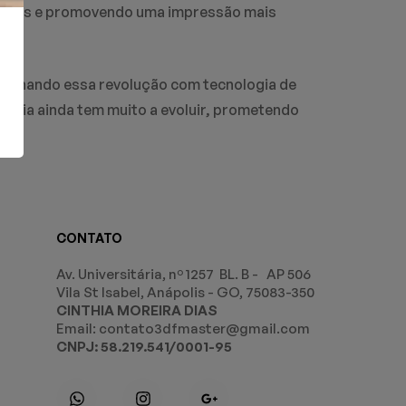
áveis e promovendo uma impressão mais
lsionando essa revolução com tecnologia de
ologia ainda tem muito a evoluir, prometendo
CONTATO
Av. Universitária, nº 1257 BL. B - AP 506
Vila St Isabel, Anápolis - GO, 75083-350
CINTHIA MOREIRA DIAS
Email: contato3dfmaster@gmail.com
CNPJ: 58.219.541/0001-95