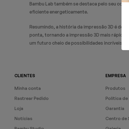
Bambu Lab também se destaca pelo seu comp
eficiente energeticamente.
Resumindo, a história da impressão 3D é de 
ponta, tornando a impressão 3D mais rápida, a
um futuro cheio de possibilidades incríveis!
CLIENTES
EMPRESA
Minha conta
Produtos
Rastrear Pedido
Política de
Loja
Garantia
Notícias
Centro de 
Bambu Studio
Galeria