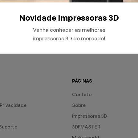
romisso com a sustentabilidade, usando componentes dur
Novidade Impressoras 3D
constante evolução, e marcas como a Bambu Lab estão impu
Venha conhecer as melhores
cessível e eficiente para todos. E o melhor é que essa tecn
impressoras 3D do mercado!
PÁGINAS
Contato
 Privacidade
Sobre
Impressoras 3D
Suporte
3DFMASTER
Makerworld