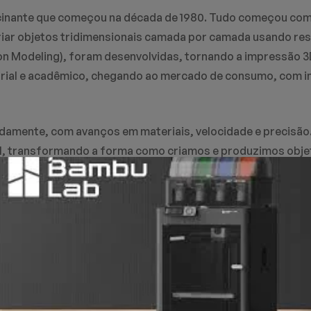
scinante que começou na década de 1980. Tudo começou com 
criar objetos tridimensionais camada por camada usando res
n Modeling), foram desenvolvidas, tornando a impressão 3D
trial e acadêmico, chegando ao mercado de consumo, com i
idamente, com avanços em materiais, velocidade e precisão.
l, transformando a forma como criamos e produzimos obje
Lab surgiu como uma marca que vem ganhando destaque. Fun
as que combinam alta tecnologia, facilidade de uso e dese
é a sua inovação em velocidade de impressão, com sistema
so, suas impressoras costumam ter recursos avançados de
nte o uso, mesmo para quem está começando.
e com uma ampla variedade de materiais, permitindo maior c