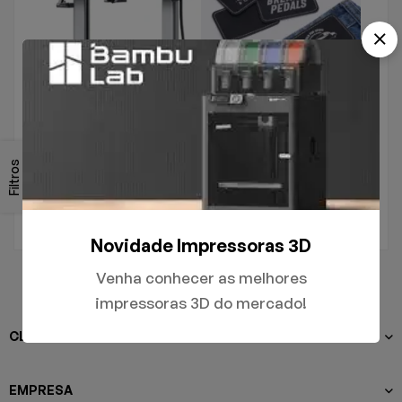
.
PATCH E ADESIVOS
Filtros
A1
Jeans
R$
5.000,00
R$
75,00
Novidade Impressoras 3D
Venha conhecer as melhores
impressoras 3D do mercado!
CLIENTES
EMPRESA