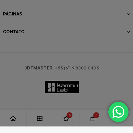
PÁGINAS
CONTATO
3DFMASTER
+55 (61) 9 8300 0405
0
0