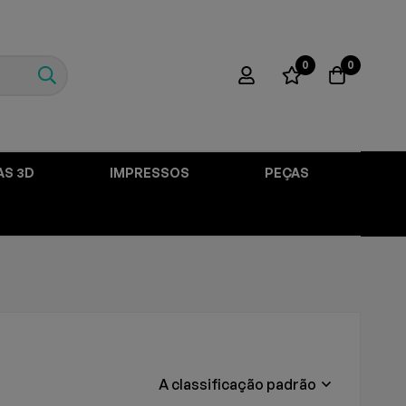
0
0
AS 3D
IMPRESSOS
PEÇAS
A classificação padrão