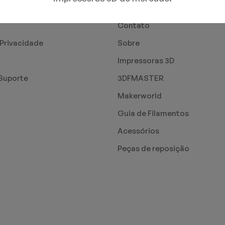
PÁGINAS
Contato
 Privacidade
Sobre
Impressoras 3D
Suporte
3DFMASTER
Makerworld
Guia de Filamentos
Acessórios
Peças de reposição