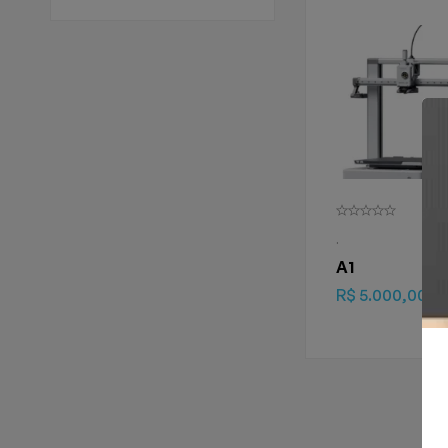
.
A1
R$
5.000,00