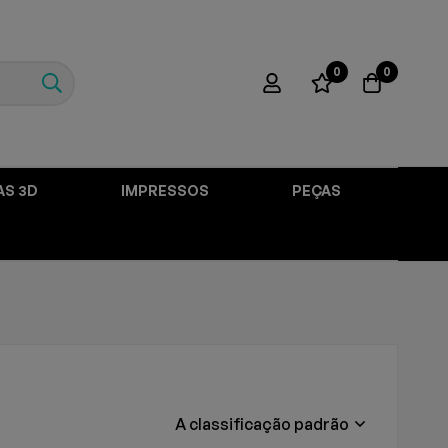
0
0
AS 3D
IMPRESSOS
PEÇAS
A classificação padrão