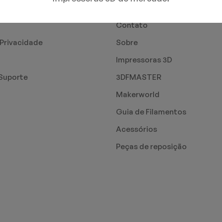
PÁGINAS
Contato
 Privacidade
Sobre
Impressoras 3D
Suporte
3DFMASTER
Makerworld
Guia de Filamentos
Acessórios
Peças de reposição