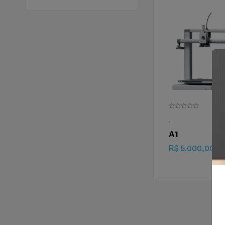
.
A1
R$
5.000,00