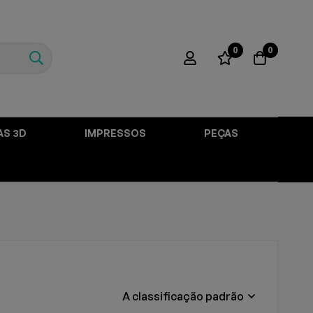
0
0
AS 3D
IMPRESSOS
PEÇAS
A classificação padrão