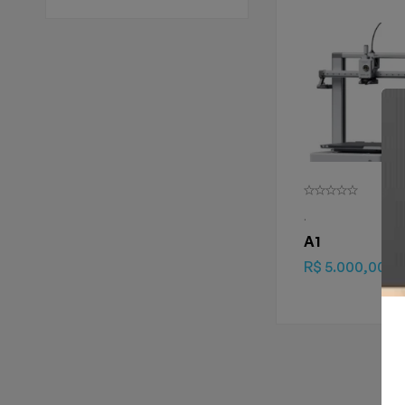
.
A1
R$
5.000,00