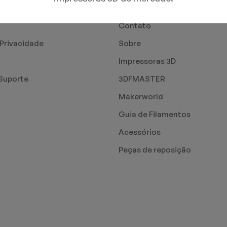
PÁGINAS
Contato
 Privacidade
Sobre
Impressoras 3D
Suporte
3DFMASTER
Makerworld
Guia de Filamentos
Acessórios
Peças de reposição