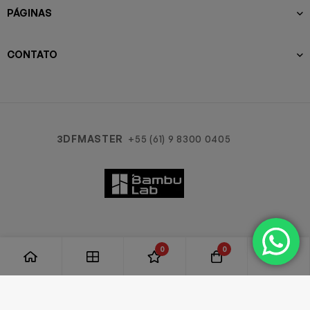
PÁGINAS
CONTATO
3DFMASTER
+55 (61) 9 8300 0405
0
0