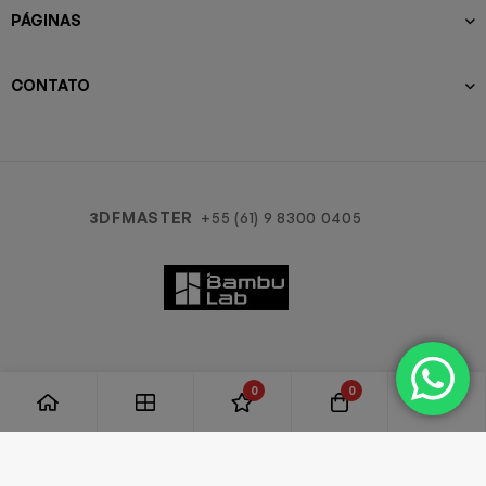
PÁGINAS
CONTATO
3DFMASTER
+55 (61) 9 8300 0405
0
0