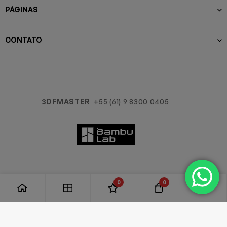
PÁGINAS
CONTATO
3DFMASTER
+55 (61) 9 8300 0405
0
0