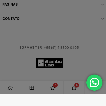
PÁGINAS
CONTATO
3DFMASTER
+55 (61) 9 8300 0405
0
0