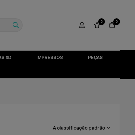
0
0
AS 3D
IMPRESSOS
PEÇAS
A classificação padrão