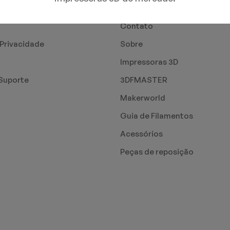
PÁGINAS
Contato
 Privacidade
Sobre
Impressoras 3D
Suporte
3DFMASTER
Makerworld
Guia de Filamentos
Acessórios
Peças de reposição