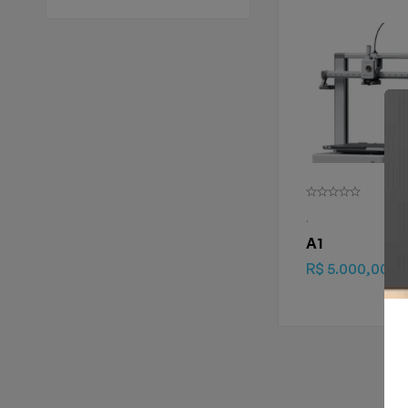
.
A1
R$
5.000,00