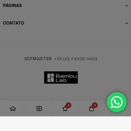
PÁGINAS
CONTATO
3DFMASTER
+55 (61) 9 8300 0405
0
0