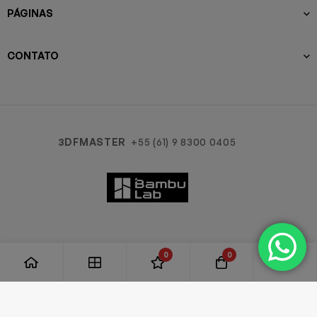
PÁGINAS
CONTATO
3DFMASTER
+55 (61) 9 8300 0405
0
0