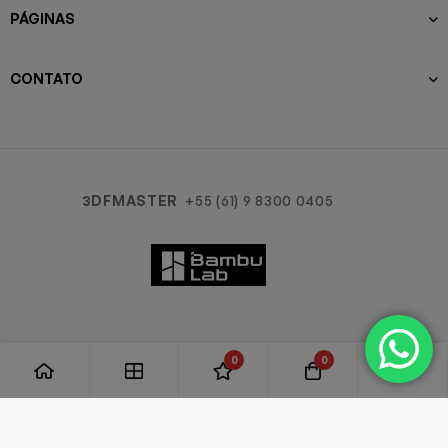
PÁGINAS
CONTATO
3DFMASTER
+55 (61) 9 8300 0405
0
0