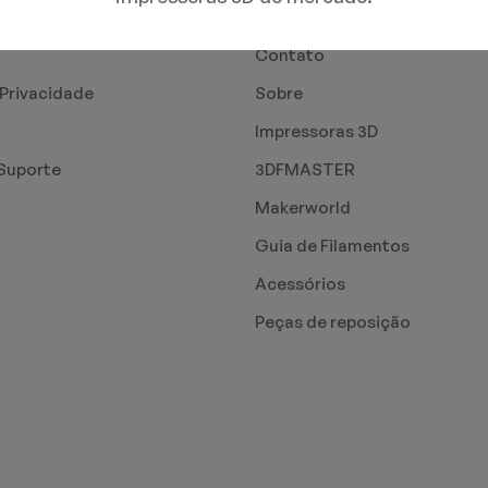
PÁGINAS
Contato
 Privacidade
Sobre
Impressoras 3D
Suporte
3DFMASTER
Makerworld
Guia de Filamentos
Acessórios
Peças de reposição