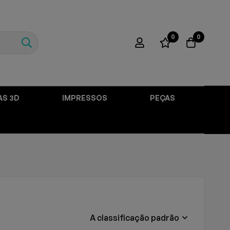
0
0
AS 3D
IMPRESSOS
PEÇAS
A classificação padrão