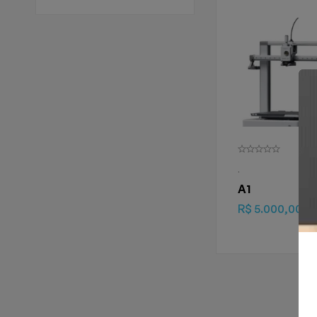
.
A1
R$
5.000,00