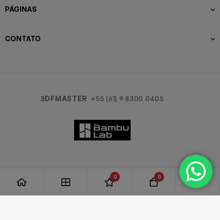
PÁGINAS
CONTATO
3DFMASTER
+55 (61) 9 8300 0405
0
0