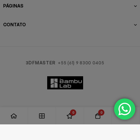
PÁGINAS
CONTATO
3DFMASTER
+55 (61) 9 8300 0405
0
0