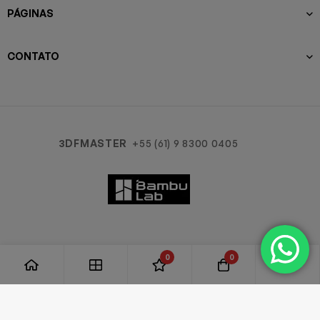
PÁGINAS
CONTATO
3DFMASTER
+55 (61) 9 8300 0405
0
0