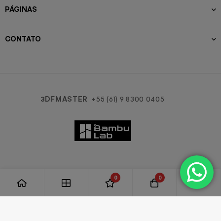
PÁGINAS
CONTATO
3DFMASTER
+55 (61) 9 8300 0405
0
0