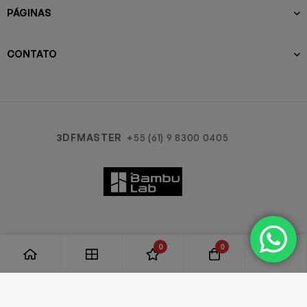
PÁGINAS
CONTATO
3DFMASTER
+55 (61) 9 8300 0405
0
0