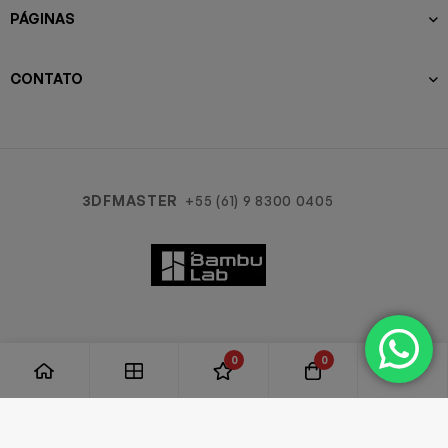
PÁGINAS
CONTATO
3DFMASTER
+55 (61) 9 8300 0405
0
0