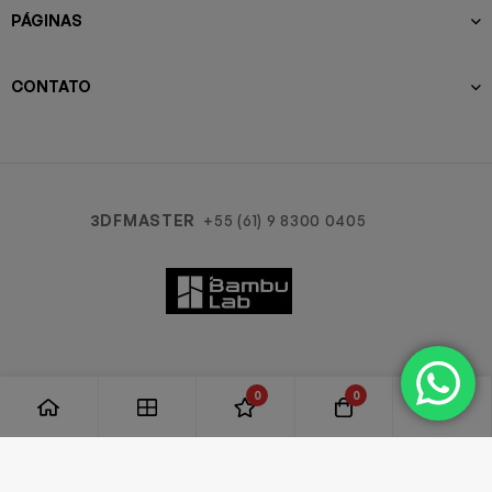
PÁGINAS
CONTATO
3DFMASTER
+55 (61) 9 8300 0405
0
0