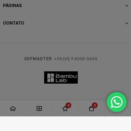
PÁGINAS
CONTATO
3DFMASTER
+55 (61) 9 8300 0405
0
0