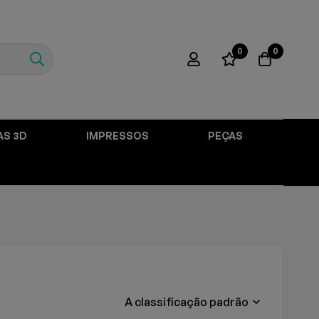
0
0
AS 3D
IMPRESSOS
PEÇAS
A classificação padrão