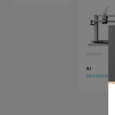
.
A1
R$
5.000,00