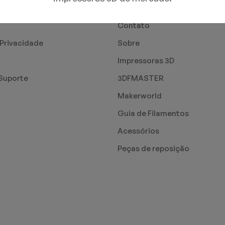
PÁGINAS
Contato
 Privacidade
Sobre
Impressoras 3D
Suporte
3DFMASTER
Makerworld
Guia de Filamentos
Acessórios
Peças de reposição