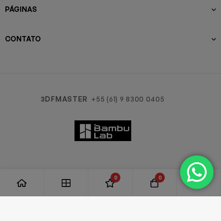
PÁGINAS
CONTATO
3DFMASTER
+55 (61) 9 8300 0405
0
0