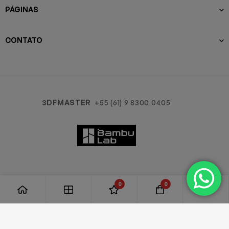
PÁGINAS
CONTATO
3DFMASTER
+55 (61) 9 8300 0405
0
0