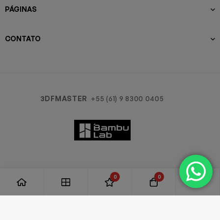
PÁGINAS
CONTATO
3DFMASTER
+55 (61) 9 8300 0405
0
0