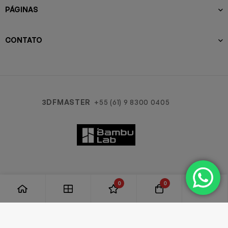
PÁGINAS
CONTATO
3DFMASTER
+55 (61) 9 8300 0405
0
0