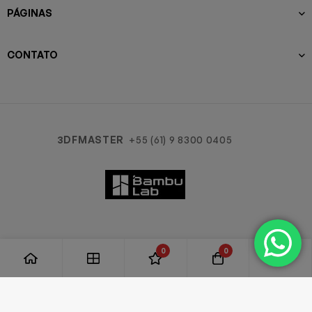
PÁGINAS
CONTATO
3DFMASTER
+55 (61) 9 8300 0405
0
0