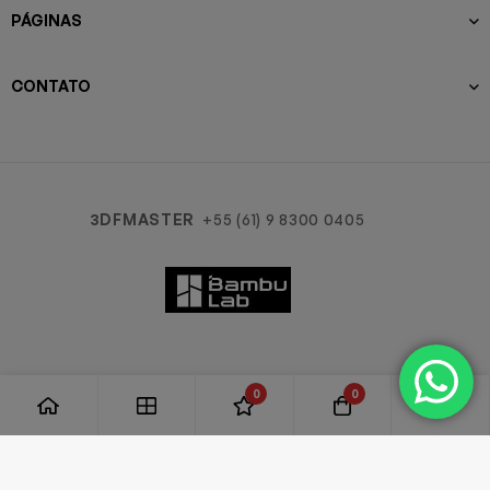
PÁGINAS
CONTATO
3DFMASTER
+55 (61) 9 8300 0405
0
0