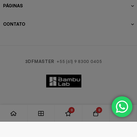
PÁGINAS
CONTATO
3DFMASTER
+55 (61) 9 8300 0405
0
0