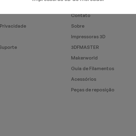
PÁGINAS
Contato
 Privacidade
Sobre
Impressoras 3D
Suporte
3DFMASTER
Makerworld
Guia de Filamentos
Acessórios
Peças de reposição