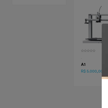
.
A1
R$
5.000,00