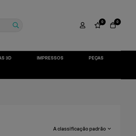
0
0
AS 3D
IMPRESSOS
PEÇAS
A classificação padrão