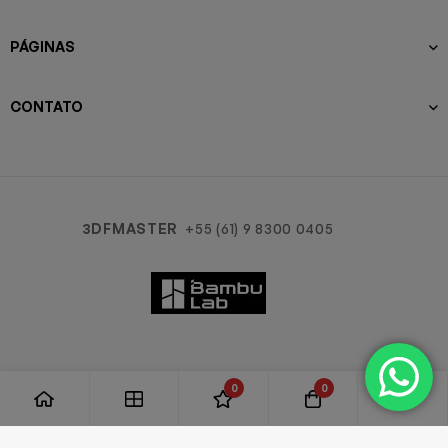
PÁGINAS
CONTATO
3DFMASTER
+55 (61) 9 8300 0405
0
0