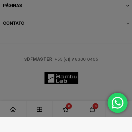
PÁGINAS
CONTATO
3DFMASTER
+55 (61) 9 8300 0405
0
0