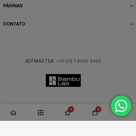
PÁGINAS
CONTATO
3DFMASTER
+55 (61) 9 8300 0405
0
0