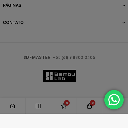
PÁGINAS
CONTATO
3DFMASTER
+55 (61) 9 8300 0405
0
0