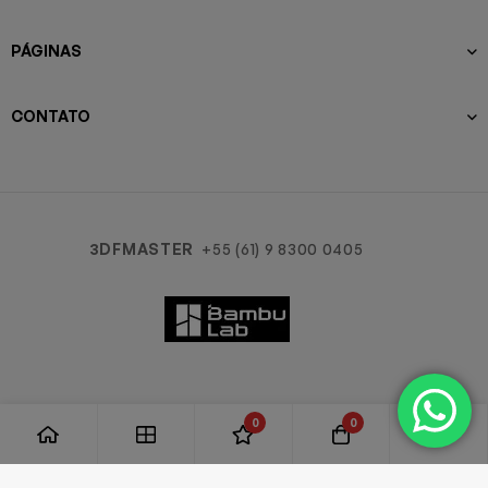
PÁGINAS
CONTATO
3DFMASTER
+55 (61) 9 8300 0405
0
0