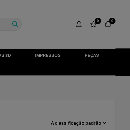
0
0
AS 3D
IMPRESSOS
PEÇAS
A classificação padrão