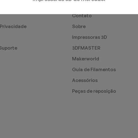
PÁGINAS
Contato
 Privacidade
Sobre
Impressoras 3D
Suporte
3DFMASTER
Makerworld
Guia de Filamentos
Acessórios
Peças de reposição