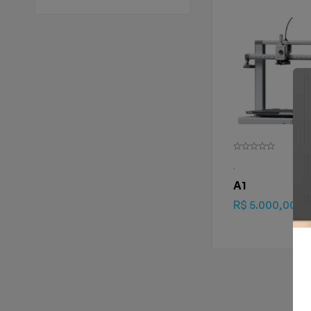
.
A1
R$
5.000,00