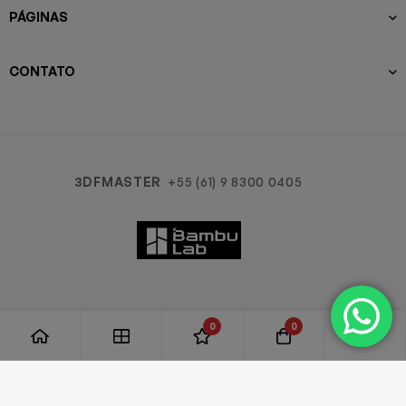
PÁGINAS
CONTATO
3DFMASTER
+55 (61) 9 8300 0405
0
0