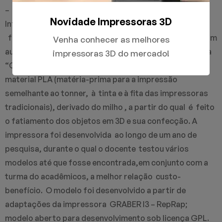
– curso “Técnico em Manutenção e Suporte em
Novidade Impressoras 3D
Informática” do PRONATEC-Projeção de Taguating –
foi desenvolvida pelo professor Wigney Francisco, com
Venha conhecer as melhores
auxílio dos estudantes da turma do turno noturno, uma
impressoras 3D do mercado!
“CNC – Hot End” (Impressora 3D) que trabalha com
material PLA (matéria-prima para a impressão
semelhante ao tonner, à tinta e à fita das impressoras
tradicionais), derivado do milho , a partir do qual é feito
o fatiamento dos objetos em 3D e sua confecção. A
impressora foi desenvolvida ao longo de um ano de
pesquisa, durante o qual o docente testou vários
modelos até que fosse encontrada,em conjunto com a
turma do acadêmicos, a melhor relação custo-
benefício. O modelo foi desenvolvido a partir de
adaptações da impressora GRABER I3 – RepRap;
modelo aberto para desenvolvimento sob licença GPL.