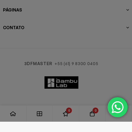
PÁGINAS
CONTATO
3DFMASTER
+55 (61) 9 8300 0405
0
0