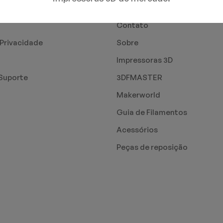
PÁGINAS
Contato
 Privacidade
Sobre
Impressoras 3D
Suporte
3DFMASTER
Makerworld
Guia de Filamentos
Acessórios
Peças de reposição