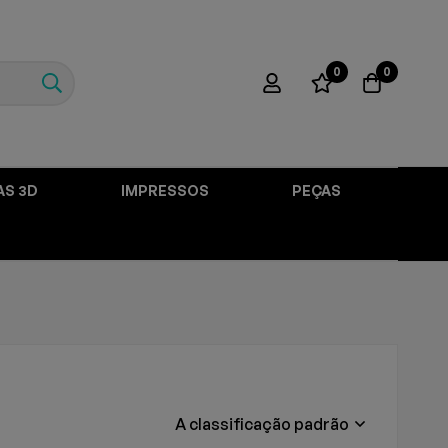
0
0
AS 3D
IMPRESSOS
PEÇAS
A classificação padrão