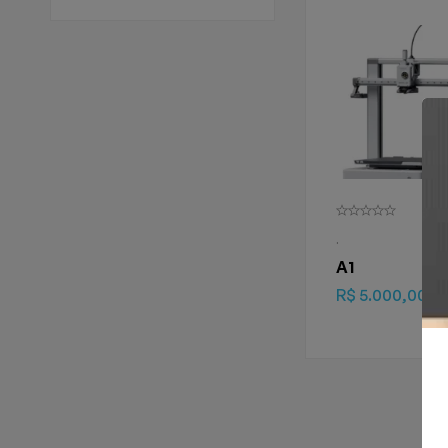
.
A1
R$
5.000,00