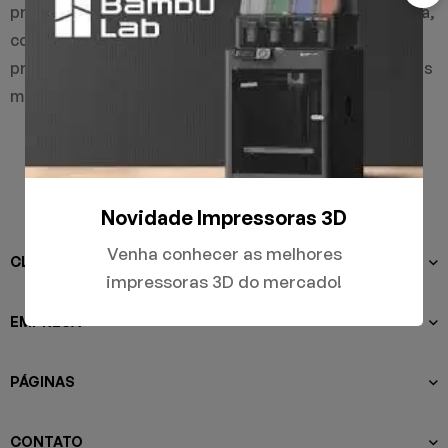
processo legal é de reparo do equipamento em garantia,
com todos os custos cobertos pela fabricante, num
prazo de até 30 dias. Essa política é válida para todos os
modelos de impressoras Bambu Lab adquiridos.
Novidade Impressoras 3D
Venha conhecer as melhores
CLIENTES
impressoras 3D do mercado!
EMPRESA
PÁGINAS
CONTATO