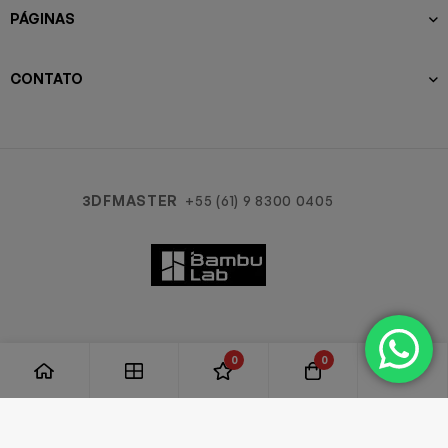
PÁGINAS
CONTATO
3DFMASTER
+55 (61) 9 8300 0405
0
0