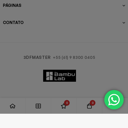
PÁGINAS
CONTATO
3DFMASTER
+55 (61) 9 8300 0405
0
0