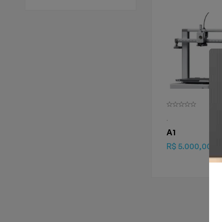
.
A1
R$
5.000,00