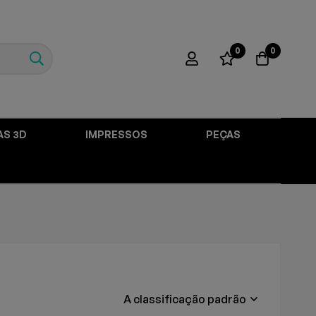
0
0
AS 3D
IMPRESSOS
PEÇAS
A classificação padrão