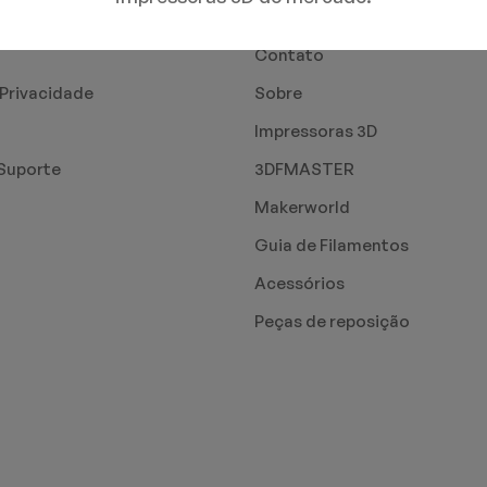
PÁGINAS
Contato
 Privacidade
Sobre
Impressoras 3D
Suporte
3DFMASTER
Makerworld
Guia de Filamentos
Acessórios
Peças de reposição