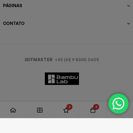
PÁGINAS
CONTATO
3DFMASTER
+55 (61) 9 8300 0405
0
0