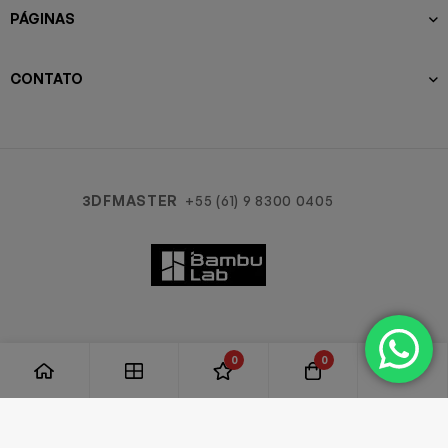
PÁGINAS
CONTATO
3DFMASTER
+55 (61) 9 8300 0405
0
0