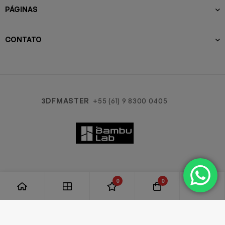
PÁGINAS
CONTATO
3DFMASTER
+55 (61) 9 8300 0405
0
0